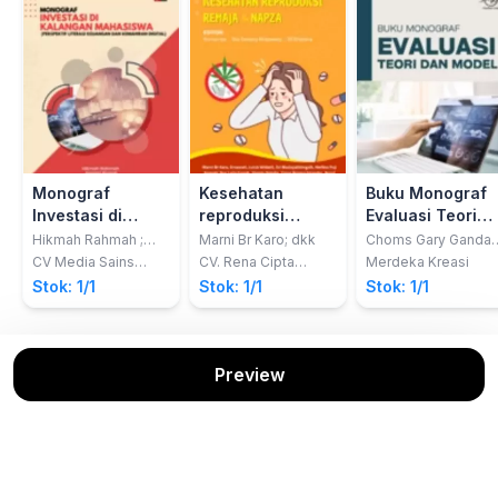
Monograf
Kesehatan
Buku Monograf
Investasi di
reproduksi
Evaluasi Teori
Kalangan
remaja dan
dan Model
Hikmah Rahmah ;
Marni Br Karo; dkk
Choms Gary Ganda
Apriani Riyanti ; Nur
Tua Sibarani; Jabal
Mahasiswa
napza
CV Media Sains
CV. Rena Cipta
Merdeka Kreasi
Fitriyani Sahamony
Ahsan; Andi Taufiq
Indonesia
Mandiri
(Perspektif
Stok: 1/1
Stok: 1/1
Stok: 1/1
Umar
Literasi
Keuangan dan
Kemahiran
Digital)
Preview