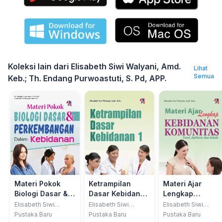
Koleksi lain dari Elisabeth Siwi Walyani, Amd.
Lihat
Semua
Keb.; Th. Endang Purwoastuti, S. Pd, APP.
Materi Pokok
Ketrampilan
Materi Ajar
Biologi Dasar &
Dasar Kebidanan
Lengkap
Perkembangan
1
Kebidanan
Elisabeth Siwi
Elisabeth Siwi
Elisabeth Siwi
Walyani, Amd. Keb.;
Walyani, Amd. Keb.;
Walyani, Amd. Keb.;
Dalam Kebidanan
Komunitas
Pustaka Baru
Pustaka Baru
Pustaka Baru
Th. Endang
Th. Endang
Th. Endang