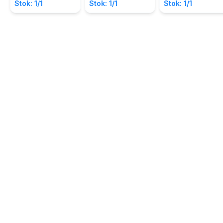
Stok: 1/1
Stok: 1/1
Stok: 1/1
Purwoastuti, S. Pd,
Purwoastuti, S. Pd,
Purwoastuti, S. Pd,
APP.
APP.
APP.