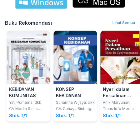
Buku Rekomendasi
Lihat Semua
KEBIDANAN
KONSEP
Nyeri dalam
KOMUNITAS
KEBIDANAN
Persalinan
(Teknik dan Car
Yati Purnama; dkk
Suharnita Wijaya; dkk
Anik Maryunani
Penanganannya
CV Media Sains
CV. Cahaya Bintang
Trans Info Media
Indonesia
Cemerlang
Stok: 1/1
Stok: 1/1
Stok: 1/1