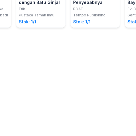
dengan Batu Ginjal
Penyebabnya
Bay
yah,
Erik
PDAT
Evi D
Abadi
Pustaka Taman Ilmu
Tempo Publishing
Sent
Stok: 1/1
Stok: 1/1
Stok