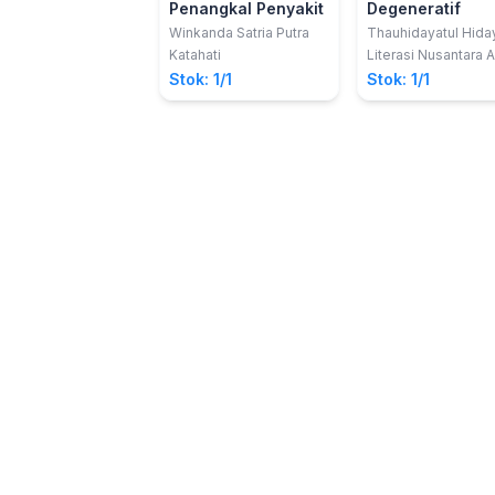
Penangkal Penyakit
Degeneratif
Winkanda Satria Putra
Thauhidayatul Hida
M. Si, dkk.
Katahati
Literasi Nusantara 
Stok: 1/1
Stok: 1/1