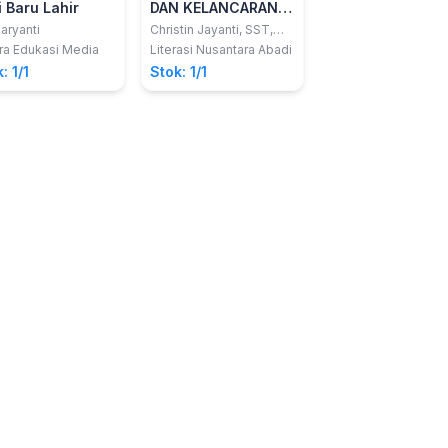
i Baru Lahir
DAN KELANCARAN
& Kep. Gerontik
ASI di Masa Post
aryanti
Christin Jayanti, SST,
Siti Bandiyah
MKes; Devi
Partum
ra Edukasi Media
Literasi Nusantara Abadi
nuha medika
Yulianti,SST., M.Bmd
: 1/1
Stok: 1/1
Stok: 1/1