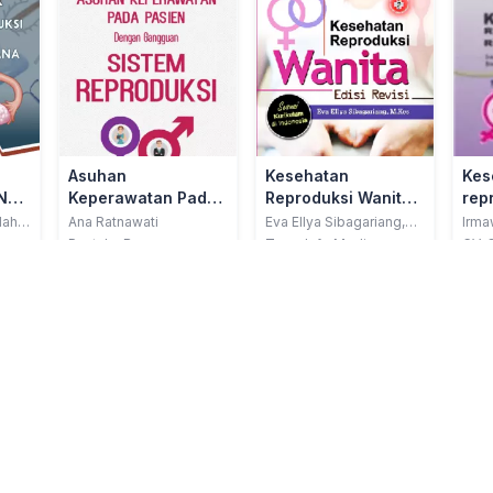
Asuhan
Kesehatan
Kes
N
Keperawatan Pada
Reproduksi Wanita -
rep
Pasien Dengan
Edisi Revisi (Sesuai
buk
lah,
Ana Ratnawati
Eva Ellya Sibagariang,
Irma
M.Kes
Rosd
Gangguan Sistem
Kurikulum di
Pustaka Baru
Trans Info Media
CV. 
M.Ke
Cem
Reproduksi
Indonesia)
Stok: 1/1
Stok: 1/1
Stok