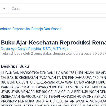
sehatan Reproduksi Remaja Dan Wanita
Buku Ajar Kesehatan Reproduksi Rem
Desta Ayu Cahya Rosyida, S.ST., M.TR. Keb.
Telah di baca oleh 2 pemustaka, dengan total durasi baca 00:00:5
Deskripsi Buku
HUBUNGAN NARKOTIKA DENGAN HIV AIDS 175 HUBUNGAN HIV AI
176 BAB 18 KEKERASAN PADA WANITA 179 PENDAHULUAN 179 PE
180 BENTUK BENTUK KEKERASAN PADA WANITA 180 ASPEK HUK
WANITA 182 PUSAT PELAYANAN 186 BAB 19 MENOPAUSE DAN TE
JENIS JENIS MENOPAUSE 190 GEJALA GEJALA BERHUBUNGAN DE
KESEHATAN REPRODUKSI 192 TERAPI HORMON HORMONE REPLAC
PROGRAM PENINGKATAN STATUS KESEHATAN WANITA 196 PENDA
BERPENGARUH TERHADAP KEHAMILAN DAN PERSALINAN ATAU SE