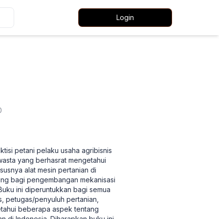
Login
0
tisi petani pelaku usaha agribisnis
wasta yang berhasrat mengetahui
snya alat mesin pertanian di
nting bagi pengembangan mekanisasi
uku ini diperuntukkan bagi semua
is, petugas/penyuluh pertanian,
etahui beberapa aspek tentang
 di Indonesia. Diharapkan buku ini