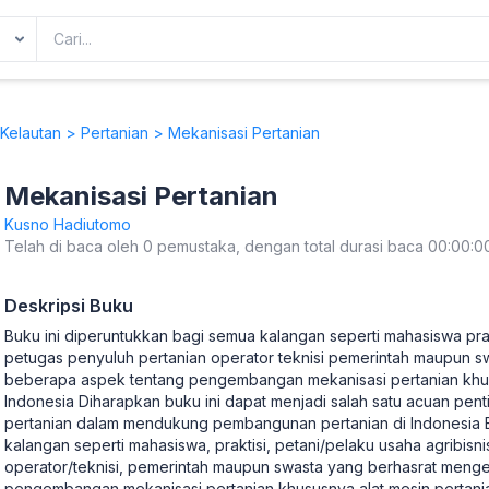
Kelautan
>
Pertanian
> Mekanisasi Pertanian
Mekanisasi Pertanian
Kusno Hadiutomo
Telah di baca oleh 0 pemustaka, dengan total durasi baca 00:00:0
Deskripsi Buku
Buku ini diperuntukkan bagi semua kalangan seperti mahasiswa prak
petugas penyuluh pertanian operator teknisi pemerintah maupun s
beberapa aspek tentang pengembangan mekanisasi pertanian khusu
Indonesia Diharapkan buku ini dapat menjadi salah satu acuan pe
pertanian dalam mendukung pembangunan pertanian di Indonesia B
kalangan seperti mahasiswa, praktisi, petani/pelaku usaha agribisn
operator/teknisi, pemerintah maupun swasta yang berhasrat meng
pengembangan mekanisasi pertanian khususnya alat mesin pertanian