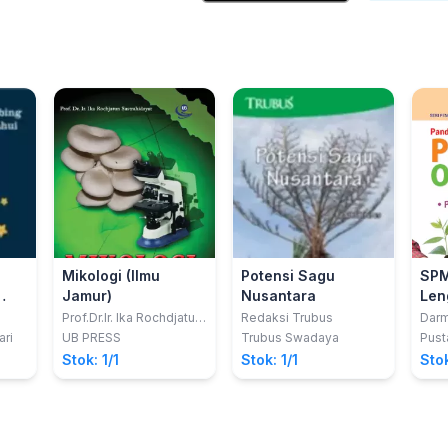
Mikologi (Ilmu
Potensi Sagu
SPM
Jamur)
Nusantara
Len
i
Pup
Prof.Dr.Ir. Ika Rochdjatun
Redaksi Trubus
Darm
Sastrahidayat
Unt
ari
UB PRESS
Trubus Swadaya
Pust
Stok: 1/1
Stok: 1/1
Stok