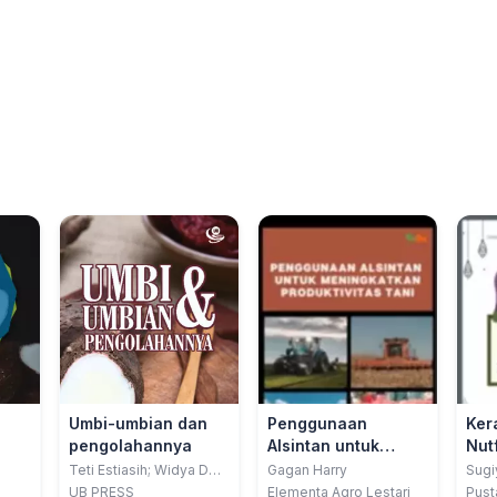
Umbi-umbian dan
Penggunaan
Ker
pengolahannya
Alsintan untuk
Nut
kayu
Meningkatkan
(Ma
Teti Estiasih; Widya Dwi
Gagan Harry
Sugiy
Rukmi Putri; Elok
List
Produktivitas Tani
di 
UB PRESS
Elementa Agro Lestari
Pust