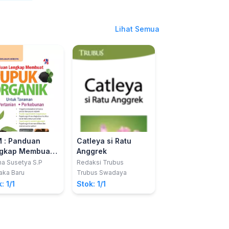
Lihat Semua
 : Panduan
Catleya si Ratu
Varietas Padi To
gkap Membuat
Anggrek
Redaksi Trubus
uk Organik
a Susetya S.P
Redaksi Trubus
Trubus Swadaya
uk Tanaman
aka Baru
Trubus Swadaya
Stok: 1/1
: 1/1
Stok: 1/1