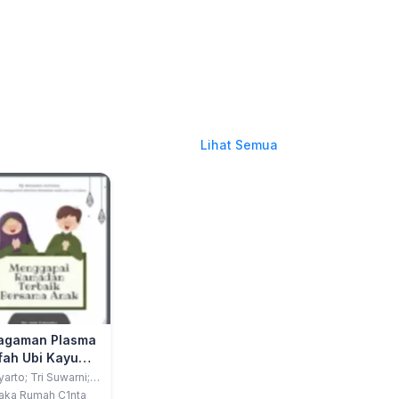
Lihat Semua
agaman Plasma
fah Ubi Kayu
nihot Esculenta)
arto; Tri Suwarni;
iya Hidayah
Wilayah
aka Rumah C1nta