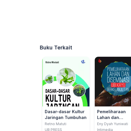
Buku Terkait
Dasar-dasar Kultur
Pemeliharaan
Jaringan Tumbuhan
Lahan dan
Diseminasi Ubi 
Retno Matuti
Eny Dyah Yuniwati
Berkelanjutan
UB PRESS
Intimedia