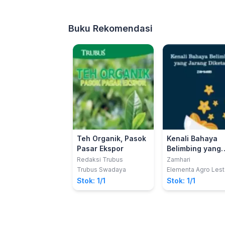
Buku Rekomendasi
Teh Organik, Pasok
Kenali Bahaya
Pasar Ekspor
Belimbing yang
Jarang Diketahu
Redaksi Trubus
Zamhari
Trubus Swadaya
Elementa Agro Lest
Stok: 1/1
Stok: 1/1