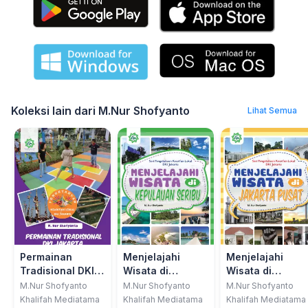
Koleksi lain dari M.Nur Shofyanto
Lihat Semua
Permainan
Menjelajahi
Menjelajahi
Tradisional DKI
Wisata di
Wisata di
Jakarta
Kepualuan
Jakarta Pusat
M.Nur Shofyanto
M.Nur Shofyanto
M.Nur Shofyanto
Seribu
Khalifah Mediatama
Khalifah Mediatama
Khalifah Mediatama