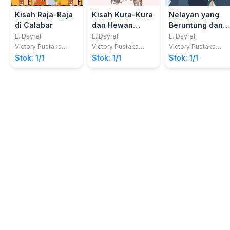
Kisah Raja-Raja
Kisah Kura-Kura
Nelayan yang
di Calabar
dan Hewan
Beruntung dan
Lainnya
Kisah Lainnya
E. Dayrell
E. Dayrell
E. Dayrell
Victory Pustaka
Victory Pustaka
Victory Pustaka
Media
Media
Media
Stok: 1/1
Stok: 1/1
Stok: 1/1