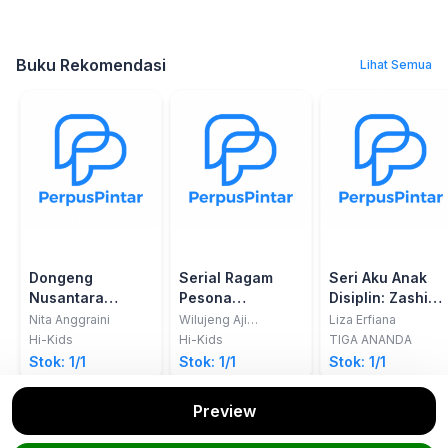
Buku Rekomendasi
Lihat Semua
Dongeng
Serial Ragam
Seri Aku Anak
Nusantara
Pesona
Disiplin: Zashi
Kalimantan
Nusantara Jawa
pun Terus
Nita Anggraini
Wilujeng Aji
Liza Erfiana
Permana; Dian
Timur: Legenda
Tengah: Serunya
Belajar
Hi-Kids
Hi-Kids
TIGA ANANDA
Mardianto
Naga Erau dan
Belajar Membatik
Stok: 1/1
Stok: 1/1
Stok: 1/1
Putri Karang
Melenu
Preview