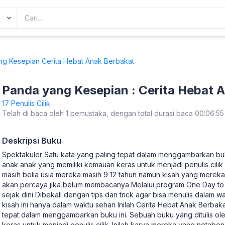
g Kesepian Cerita Hebat Anak Berbakat
Panda yang Kesepian : Cerita Hebat 
17 Penulis Cilik
Telah di baca oleh 1 pemustaka, dengan total durasi baca 00:06:55
Deskripsi Buku
Spektakuler Satu kata yang paling tepat dalam menggambarkan buk
anak anak yang memiliki kemauan keras untuk menjadi penulis cili
masih belia usia mereka masih 9 12 tahun namun kisah yang mereka 
akan percaya jika belum membacanya Melalui program One Day to W
sejak dini Dibekali dengan tips dan trick agar bisa menulis dalam
kisah ini hanya dalam waktu sehari Inilah Cerita Hebat Anak Berbak
tepat dalam menggambarkan buku ini. Sebuah buku yang ditulis ol
keras untuk menjadi penulis cilik. Inilah karya mereka yang notabe