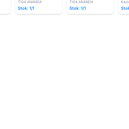
Usamah bin Zaid r.a.
TIGA ANANDA
TIGA ANANDA
Kaiz
Stok: 1/1
Stok: 1/1
Stok