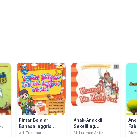
Pintar Belajar
Anak-Anak di
Ane
Bahasa Inggris
Sekeliling
Fabe
ey
Mandiri
Rasulullah saw.:
Adi Triasmara
M. Luqman Arifin
Dian