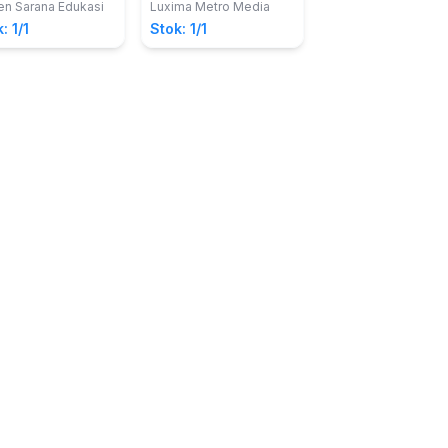
Tahu Gejrot
en Sarana Edukasi
Luxima Metro Media
Hi-Kids
Cirebon
: 1/1
Stok: 1/1
Stok: 1/1