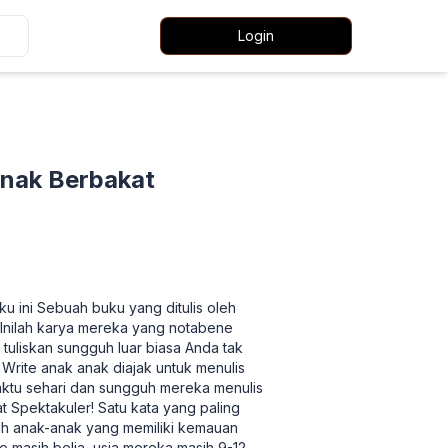
Login
Anak Berbakat
u ini Sebuah buku yang ditulis oleh
k Inilah karya mereka yang notabene
tuliskan sungguh luar biasa Anda tak
rite anak anak diajak untuk menulis
 waktu sehari dan sungguh mereka menulis
at Spektakuler! Satu kata yang paling
eh anak-anak yang memiliki kemauan
ne masih belia, usia mereka masih 9-12