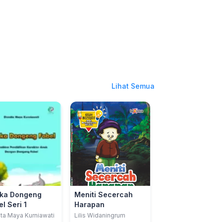
Lihat Semua
ka Dongeng
Meniti Secercah
Serial Ragam
l Seri 1
Harapan
Pesona Nusanta
Cirebon: Dimas 
ita Maya Kurniawati
Lilis Widaningrum
Matthew Senangsa