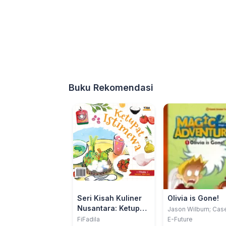
Buku Rekomendasi
Seri Kisah Kuliner
Olivia is Gone!
Nusantara: Ketupat
Jason Wilburn; Cas
Kim
Istimewa
FiFadila
E-Future