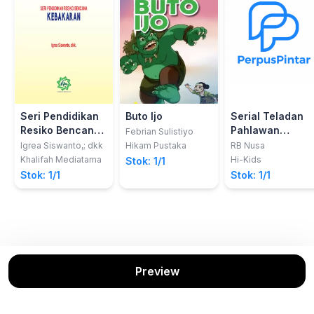
Seri Pendidikan
Buto Ijo
Serial Teladan
Resiko Bencana
Pahlawan
Febrian Sulistiyo
KEBAKARAN
Nasional:
Igrea Siswanto,; dkk
Hikam Pustaka
RB Nusa
Jendral
Khalifah Mediatama
Hi-Kids
Stok: 1/1
Sudirman (1916-
Stok: 1/1
Stok: 1/1
1950)
Preview