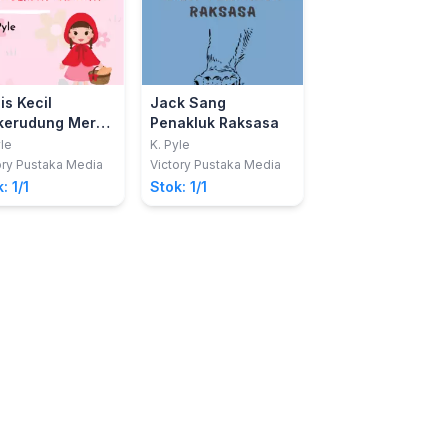
is Kecil
Jack Sang
Jack dan Pohon
kerudung Merah
Penakluk Raksasa
Kacang
 Cerita Lainnya
yle
K. Pyle
K. Pyle
ory Pustaka Media
Victory Pustaka Media
Victory Pustaka Med
: 1/1
Stok: 1/1
Stok: 1/1