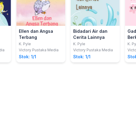
Ellen dan Angsa
Bidadari Air dan
Gad
Terbang
Cerita Lainnya
Ber
dan
K. Pyle
K. Pyle
K. P
dia
Victory Pustaka Media
Victory Pustaka Media
Vict
Stok: 1/1
Stok: 1/1
Stok