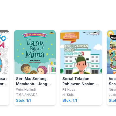
sa :
Seri Aku Senang
Serial Teladan
Ada
ar
Membantu: Uang
Pahlawan Nasional:
Sos
is-
Saku Mima
Abdulrahman Saleh
Wrini Harlindi
RB Nusa
Nuru
(1909-1947)
TIGA ANANDA
Hi-Kids
Luxi
Stok: 1/1
Stok: 1/1
Stok