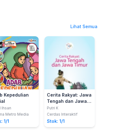
Lihat Semua
b Kepedulian
Cerita Rakyat: Jawa
Petualangan Si A
ial
Tengah dan Jawa
di Kebun Binata
Timur
l Ihsan
Putri K
Alya Mahardhika Hap
ma Metro Media
Cerdas Interaktif
CV. Beta Aksara
: 1/1
Stok: 1/1
Stok: 1/1