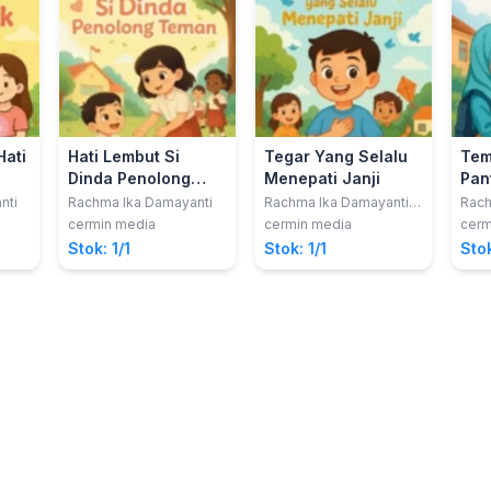
Hati
Hati Lembut Si
Tegar Yang Selalu
Tem
Dinda Penolong
Menepati Janji
Pan
Teman
nti
Rachma Ika Damayanti
Rachma Ika Damayanti,
Rach
S.Pd.
cermin media
cermin media
cerm
Stok: 1/1
Stok: 1/1
Stok