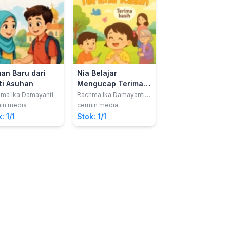
an Baru dari
Nia Belajar
Kue Lebaran Un
ti Asuhan
Mengucap Terima
Semua Tetangg
Kasih
ma Ika Damayanti
Rachma Ika Damayanti,
Rachma Ika Damayan
S.Pd.
in media
cermin media
cermin media
: 1/1
Stok: 1/1
Stok: 1/1