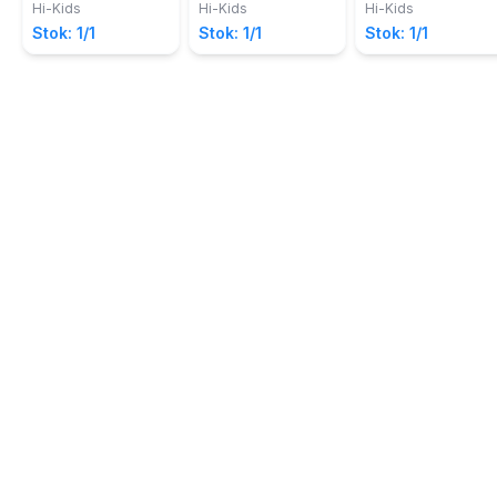
Purinusa; Dian
Purinusa; Dian
Purinusa; Dian
Tengah: Siman
Timur: Dita
Gorontalo: Pandi
Hi-Kids
Hi-Kids
Hi-Kids
Mardianto
Mardianto
Mardianto
dan Gamelan
Bertualang ke
di Karnaval
Stok: 1/1
Stok: 1/1
Stok: 1/1
Kesayangannya
Goa Gong
Gorontalo