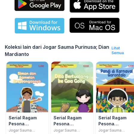
Koleksi lain dari Jogar Sauma Purinusa; Dian
Lihat
Semua
Mardianto
Serial Ragam
Serial Ragam
Serial Ragam
Pesona
Pesona
Pesona
Nusantara Jawa
Nusantara Jawa
Nusantara
Jogar Sauma
Jogar Sauma
Jogar Sauma