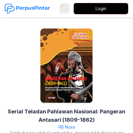
Login
Serial Teladan Pahlawan Nasional: Pangeran
Antasari (1809-1862)
RB Nusa
Telah di baca oleh 0 pemustaka, dengan total durasi baca