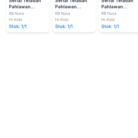
Serial Teladan
Serial Teladan
Serial Teladan
Pahlawan
Pahlawan
Pahlawan
Nasional:
Nasional: Idham
Nasional: KH.
RB Nusa
RB Nusa
RB Nusa
Johannes
Chalid (1921-
Ahmad Dahlan
Hi-Kids
Hi-Kids
Hi-Kids
Abraham Dimara
2011)
(1868-1934)
Stok: 1/1
Stok: 1/1
Stok: 1/1
(1916-2000)