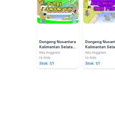
Dongeng Nusantara
Dongeng Nusan
Kalimantan Selatan:
Kalimantan Sela
Putri Junjung Buih
Asal Muasal Ika
Nita Anggraini
Nita Anggraini
Pesut
Hi-Kids
Hi-Kids
Stok: 1/1
Stok: 1/1