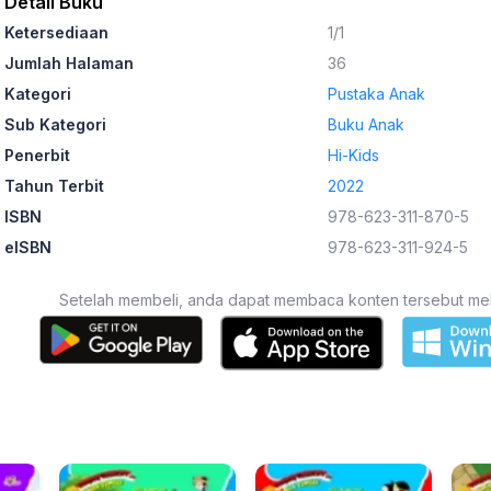
Detail Buku
Ketersediaan
1/1
Jumlah Halaman
36
Kategori
Pustaka Anak
Sub Kategori
Buku Anak
Penerbit
Hi-Kids
Tahun Terbit
2022
ISBN
978-623-311-870-5
eISBN
978-623-311-924-5
Setelah membeli, anda dapat membaca konten tersebut melalu