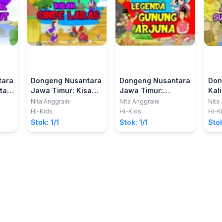
tara
Dongeng Nusantara
Dongeng Nusantara
Don
tan:
Jawa Timur: Kisah
Jawa Timur:
Kal
n
Cinde Laras
Legenda Gunung
Asa
Nita Anggraini
Nita Anggraini
Nita
Arjuna
Lan
Hi-Kids
Hi-Kids
Hi-K
Stok: 1/1
Stok: 1/1
Stok