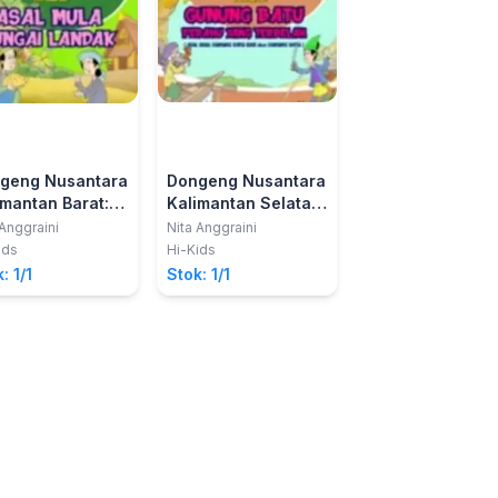
geng Nusantara
Dongeng Nusantara
Dongeng Nusant
imantan Barat:
Kalimantan Selatan:
Kalimantan Sela
l Mula Sungai
Gunung Batu
Asal Usul Kota
 Anggraini
Nita Anggraini
Nita Anggraini
dak
Perahu yang
Banjarmasin
ids
Hi-Kids
Hi-Kids
Terbelah
: 1/1
Stok: 1/1
Stok: 1/1