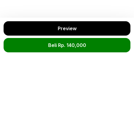
Preview
Beli Rp. 140,000
Buku Rekomendasi
Lihat Semua
Belajar &
Bangun Lebih
Seri Aku Senang
Bermain Slime
Awal dari
Membantu: