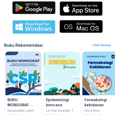
Buku Rekomendasi
Lihat Semua
BUKU
Epidemiologi
Farmakologi
MONOGRAF
bencana
kebidanan
Tanggung Jawab
Nazaruddin Lathif
La Ode Swardin; Teti
Nova Elok
Susliyanti Hasiu
Mardliyana; Subhan