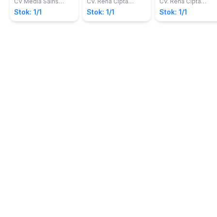
Sosial dan
CV Media Sains
CV. Rena Cipta
CV. Rena Cipta
Rullyansyah
Indonesia
Mandiri
Mandiri
Lingkungan
Stok: 1/1
Stok: 1/1
Stok: 1/1
Perusahaan
Dalam
Pemberdayaan
Masyarakat