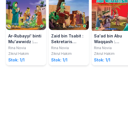
Ar-Rubayyi' binti
Zaid bin Tsabit :
Sa'ad bin Abu
Mu'awwidz :
Sekretaris
Waqqash :
Anak Perempuan
Rasulullah
Panglima Yang
Rina Novia
Rina Novia
Rina Novia
Penyambut Tamu
Teguh Pada
Zikrul Hakim
Zikrul Hakim
Zikrul Hakim
Kebenaran
Stok: 1/1
Stok: 1/1
Stok: 1/1