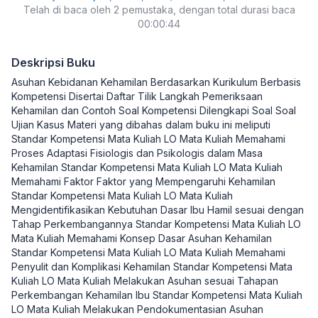
Telah di baca oleh 2 pemustaka, dengan total durasi baca
dan Contoh Soal Kompetensi) Dilengkapi Soal-
00:00:44
Soal Ujian Kasus
Deskripsi Buku
Asuhan Kebidanan Kehamilan Berdasarkan Kurikulum Berbasis
Kompetensi Disertai Daftar Tilik Langkah Pemeriksaan
Kehamilan dan Contoh Soal Kompetensi Dilengkapi Soal Soal
Ujian Kasus Materi yang dibahas dalam buku ini meliputi
Standar Kompetensi Mata Kuliah LO Mata Kuliah Memahami
Proses Adaptasi Fisiologis dan Psikologis dalam Masa
Kehamilan Standar Kompetensi Mata Kuliah LO Mata Kuliah
Memahami Faktor Faktor yang Mempengaruhi Kehamilan
Standar Kompetensi Mata Kuliah LO Mata Kuliah
Mengidentifikasikan Kebutuhan Dasar Ibu Hamil sesuai dengan
Tahap Perkembangannya Standar Kompetensi Mata Kuliah LO
Mata Kuliah Memahami Konsep Dasar Asuhan Kehamilan
Standar Kompetensi Mata Kuliah LO Mata Kuliah Memahami
Penyulit dan Komplikasi Kehamilan Standar Kompetensi Mata
Kuliah LO Mata Kuliah Melakukan Asuhan sesuai Tahapan
Perkembangan Kehamilan Ibu Standar Kompetensi Mata Kuliah
LO Mata Kuliah Melakukan Pendokumentasian Asuhan