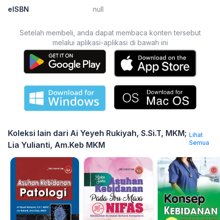
eISBN
null
Setelah membeli, anda dapat membaca konten tersebut
melalui aplikasi-aplikasi di bawah ini
Koleksi lain dari Ai Yeyeh Rukiyah, S.Si.T, MKM;
Lihat
Semua
Lia Yulianti, Am.Keb MKM