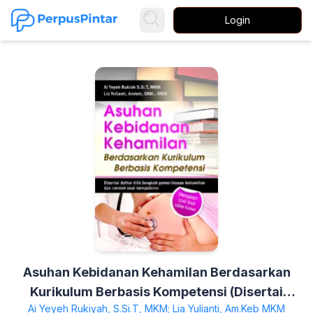
Login
Asuhan Kebidanan Kehamilan Berdasarkan
Kurikulum Berbasis Kompetensi (Disertai
Ai Yeyeh Rukiyah, S.Si.T, MKM; Lia Yulianti, Am.Keb MKM
Daftar Tilik Langkah Pemeriksaan Kehamilan