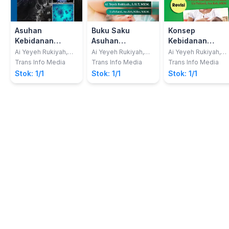
Asuhan
Buku Saku
Konsep
Kebidanan
Asuhan
Kebidanan
Patologi
Kebidanan pada
(Revisi)
Ai Yeyeh Rukiyah,
Ai Yeyeh Rukiyah,
Ai Yeyeh Rukiyah,
S.Si.T, MKM; Lia
S.Si.T, MKM; Lia
S.Si.T, MKM; Lia
Ibu Masa Nifas
Trans Info Media
Trans Info Media
Trans Info Media
Yulianti, Am.Keb
Yulianti, Am.Keb
Yulianti, Am.Keb
Berdasarkan
Stok: 1/1
Stok: 1/1
Stok: 1/1
MKM
MKM
MKM
Kurikulum
Berbasis
Kompetensi
(Disertai dengan
Contoh-Contoh
Soal)