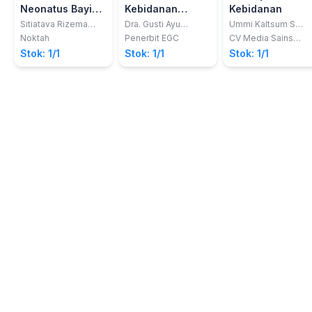
Neonatus Bayi
Kebidanan
Kebidanan
dan Balita untuk
Kehamilan
Sitiatava Rizema
Dra. Gusti Ayu
Ummi Kaltsum S
Putra
Mandriwati, M.Kes.;
Saleh; dkk
Keperawatan
Berbasis
Noktah
Penerbit EGC
CV Media Sains
dkk
Indonesia
dan Kebidanan
Kompetensi Edisi
Stok: 1/1
Stok: 1/1
Stok: 1/1
3