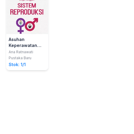
Asuhan
Keperawatan
Pada Pasien
Ana Ratnawati
Dengan
Pustaka Baru
Gangguan
Stok: 1/1
Sistem
Reproduksi