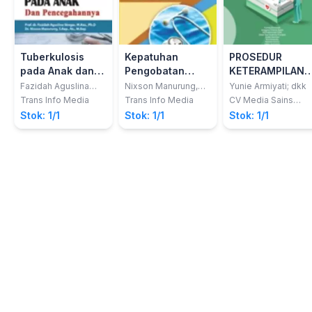
Tuberkulosis
Kepatuhan
PROSEDUR
pada Anak dan
Pengobatan
KETERAMPILAN
Pencegahannya
Tuberkulosis
DASAR
Fazidah Aguslina
Nixson Manurung,
Yunie Armiyati; dkk
Siregar; Nixson
S.Kep., Ns., M.Kep;
Berdasarkan
KEPERAWATAN
Trans Info Media
Trans Info Media
CV Media Sains
Manurung
dkk
Indonesia
Teori IMB
Stok: 1/1
Stok: 1/1
Stok: 1/1
(Information
Motivation
Behavioral Skill)