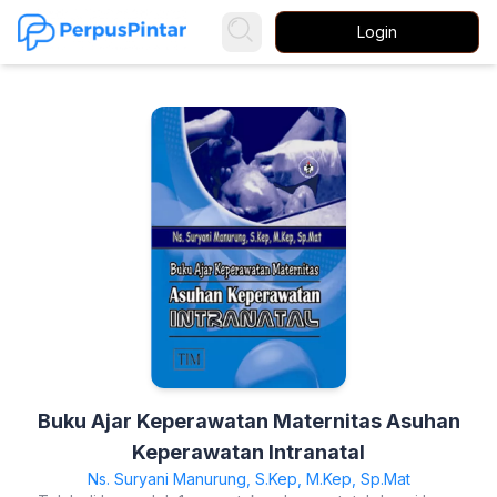
Login
Buku Ajar Keperawatan Maternitas Asuhan
Keperawatan Intranatal
Ns. Suryani Manurung, S.Kep, M.Kep, Sp.Mat