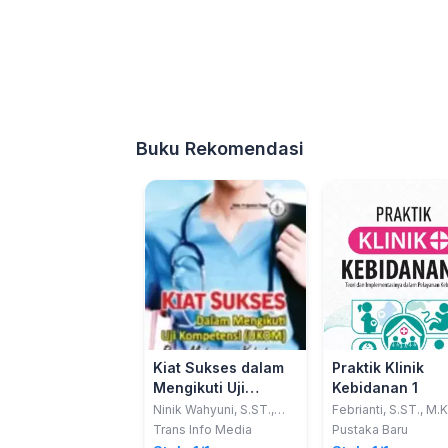
Buku Rekomendasi
Kiat Sukses dalam
Praktik Klinik
Mengikuti Uji
Kebidanan 1
Kompetensi (UKOM)
Ninik Wahyuni, S.ST.,
Febrianti, S.ST., M.
M.Mkes.
Aslina S.KM., M.Kes
bagi Mahasiswa
Trans Info Media
Pustaka Baru
Kebidanan