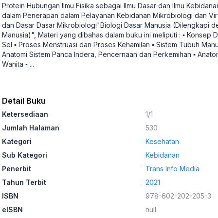
Protein Hubungan Ilmu Fisika sebagai Ilmu Dasar dan Ilmu Kebidan
dalam Penerapan dalam Pelayanan Kebidanan Mikrobiologi dan Vir
dan Dasar Dasar Mikrobiologi"Biologi Dasar Manusia (Dilengkapi 
Manusia)", Materi yang dibahas dalam buku ini meliputi : ▪ Konsep 
Sel ▪ Proses Menstruasi dan Proses Kehamilan ▪ Sistem Tubuh Manu
Anatomi Sistem Panca Indera, Pencernaan dan Perkemihan ▪ Anatomi
Wanita ▪
...
Detail Buku
Ketersediaan
1/1
Jumlah Halaman
530
Kategori
Kesehatan
Sub Kategori
Kebidanan
Penerbit
Trans Info Media
Tahun Terbit
2021
ISBN
978-602-202-205-3
eISBN
null