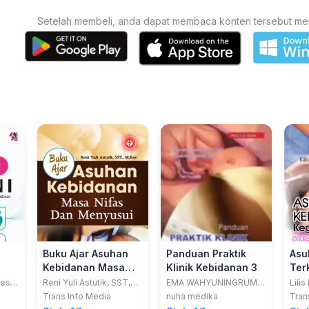
Setelah membeli, anda dapat membaca konten tersebut melalu
Buku Ajar Asuhan
Panduan Praktik
Asu
Kebidanan Masa
Klinik Kebidanan 3
Terk
Nifas dan Menyusui
Keg
Kes &
Reni Yuli Astutik, SST,
EMA WAHYUNINGRUM,
Lilis
M.Kes
SST.; ROSA RAGA
M.K
Mat
Trans Info Media
nuha medika
Tran
PADMI, SST.
Neo