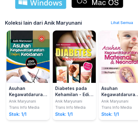
Koleksi lain dari Anik Maryunani
Lihat Semua
Asuhan
Diabetes pada
Asuhan
Kegawatdaruratan
Kehamilan - Edisi
Kegawatdarurat
dalam Kebidanan
Kedua
Maternal dan
Anik Maryunani
Anik Maryunani
Anik Maryunani
- Edisi Kedua
Neonatal
Trans Info Media
Trans Info Media
Trans Info Media
Stok: 1/1
Stok: 1/1
Stok: 1/1