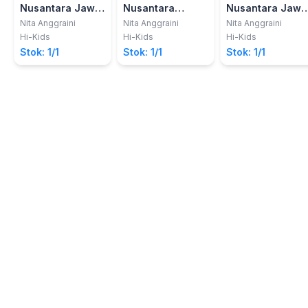
Nusantara Jawa
Nusantara
Nusantara Jawa
Timur: Kisah
Kalimantan
Timur: Dewi
Nita Anggraini
Nita Anggraini
Nita Anggraini
Cinde Laras
Selatan: Putri
Sanggalangit:
Hi-Kids
Hi-Kids
Hi-Kids
Junjung Buih
Asal Usul Reog
Stok: 1/1
Stok: 1/1
Stok: 1/1
Ponorogo