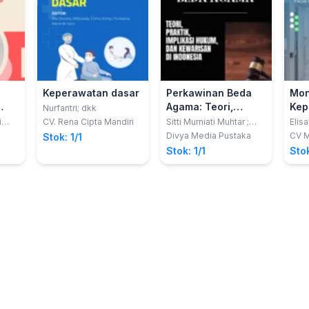
Keperawatan dasar
Perkawinan Beda
Mon
Agama: Teori,
Kep
Nurfantri; dkk
am
Praktik, Implikasi
dal
i
CV. Rena Cipta Mandiri
Sitti Murniati Muhtar ;
Elis
Cornelis Hendra
Yoan
Hukum, dan
Per
Divya Media Pustaka
CV M
Stok: 1/1
Watungadha
Aty; 
Indo
Kewarissan di
Pen
Stok: 1/1
Stok
Indonesia
di 
n
ned