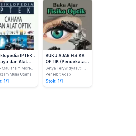
iklopedia IPTEK :
BUKU AJAR FISIKA
ANEKA RAGAM A
aya dan Alat
OPTIK (Pendekatan
OPTIK
ik
Problem Based
 Maulana Y; Morena
Setya Ferywidyasuti,
Erinda Wibianti Agus
o
M.Pd.
Learning Berbasis
azam Mulia Utama
Penerbit Adab
Cv. Media Edukasi
Creative
Soft-Skills)
: 1/1
Stok: 1/1
Stok: 1/1