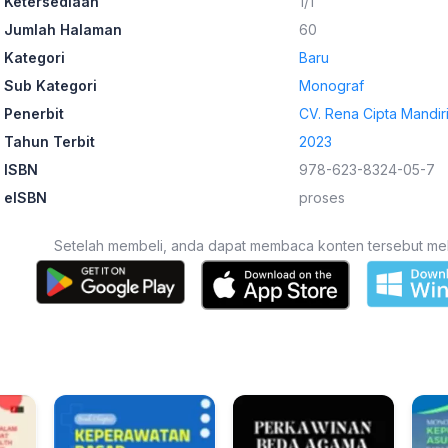
Ketersediaan
1/1
Jumlah Halaman
60
Kategori
Baru
Sub Kategori
Monograf
Penerbit
CV. Rena Cipta Mandir
Tahun Terbit
2023
ISBN
978-623-8324-05-7
eISBN
proses
Setelah membeli, anda dapat membaca konten tersebut melalu