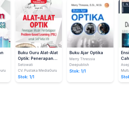
an
Buku Guru Alat-Alat
Buku Ajar Optika
Ens
Optik: Penerapan
Cah
Merry Thressia
Model
Opt
Setowati
Deepublish
Asep
Cind
Pembelajaran
Guru
CV. Pustaka MediaGuru
Mult
Stok: 1/1
Problem-based
Stok: 1/1
Stok
Learning (PBL)
untuk SMP kelas VIII