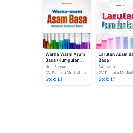
Warna Warni Asam
Larutan Asam d
Basa (Kumpulan
Basa
Indikator Alami)
Neni Suryamah
Safrawita
CV. Pustaka MediaGuru
CV. Pustaka Media
Stok: 1/1
Stok: 1/1