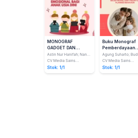
MONOGRAF
Buku Monograf
GADGET DAN
Pemberdayaan
PERKEMBANGAN
Masyarakat dal
Astin Nur Hanifah; Nana
Agung Suharto; Bud
Usnawati
Joko Santosa
EMOSIONAL BAGI
Mewujudkan
CV Media Sains
CV Media Sains
Indonesia
Indonesia
ANAK USIA DINI
Keluarga Sehat
Stok: 1/1
Stok: 1/1
Bebas Stunting
Berbasis Health
Belief Model da
Theory of Plan
Behavior