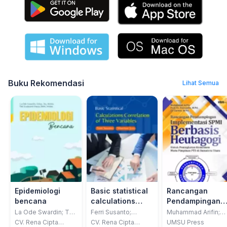
Buku Rekomendasi
Lihat Semua
Epidemiologi
Basic statistical
Rancangan
bencana
calculations
Pendampingan
correlation of
Implementasi
La Ode Swardin; Teti
Ferri Susanto;
Muhammad Arifin;
Susliyanti Hasiu
Sinarman Jaya
Zainuddin; Darwin
three variables
SPMI Berbasis
CV. Rena Cipta
CV. Rena Cipta
UMSU Press