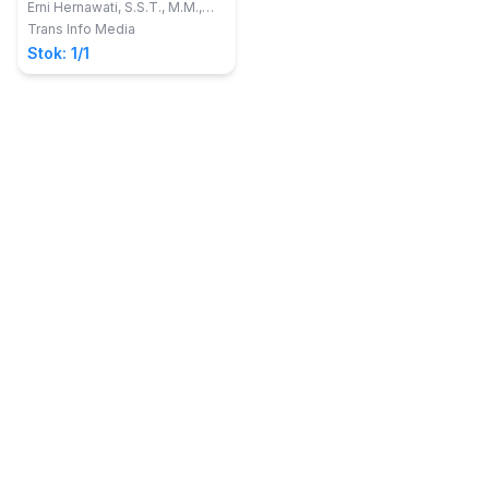
Maternal dan Neonatal
Erni Hernawati, S.S.T., M.M.,
M.Keb.; Lia Kamila, S.S.T.,
(dengan Soal-Soal
Trans Info Media
M.Keb.
Latihan Kasus Berbasis
Stok: 1/1
Uji Kompetensi Nasional)