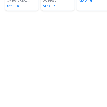
napza
Korporasi Di
CV. Rena Cipta
UKI Press
Stok: 1/1
MBA.
Mandiri
Indonesia
Stok: 1/1
Stok: 1/1