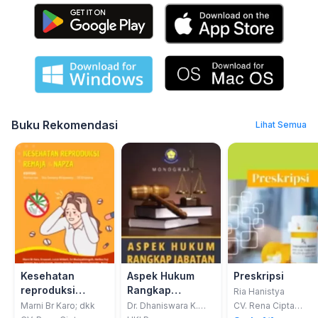
Buku Rekomendasi
Lihat Semua
Kesehatan
Aspek Hukum
Preskripsi
reproduksi
Rangkap
Ria Hanistya
remaja dan
Jabatan Pada
Marni Br Karo; dkk
Dr. Dhaniswara K.
CV. Rena Cipta
Harjono, SH., MH.,
Mandiri