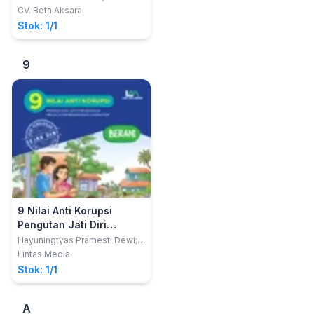
Batu
CV. Beta Aksara
Stok: 1/1
9
9 Nilai Anti Korupsi
Pengutan Jati Diri
Bangsa Melalui
Hayuningtyas Pramesti Dewi;
Arendra Kalolka Iswara; Nindita
Pembangunan Karakter
Lintas Media
Lestyana Putri
Jilid 5: Berani
Stok: 1/1
A