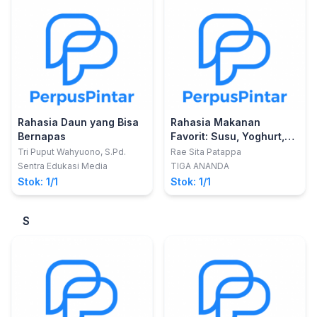
Rahasia Daun yang Bisa
Rahasia Makanan
Bernapas
Favorit: Susu, Yoghurt,
dan Es Krim
Tri Puput Wahyuono, S.Pd.
Rae Sita Patappa
Sentra Edukasi Media
TIGA ANANDA
Stok: 1/1
Stok: 1/1
S