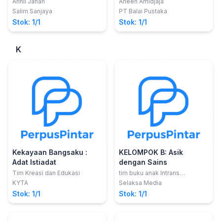
Halaman-Halaman Buku
Arinil Janah
Arleen Amidjaja
Salim Sanjaya
PT Balai Pustaka
Stok: 1/1
Stok: 1/1
K
Kekayaan Bangsaku :
KELOMPOK B: Asik
Adat Istiadat
dengan Sains
Tim Kreasi dan Edukasi
tim buku anak Intrans
Publishing
KYTA
Selaksa Media
Stok: 1/1
Stok: 1/1