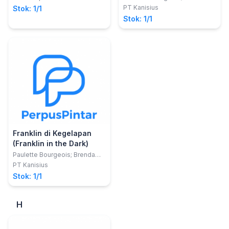
Clark
PT Kanisius
Stok: 1/1
Stok: 1/1
Franklin di Kegelapan
(Franklin in the Dark)
Paulette Bourgeois; Brenda
Clark
PT Kanisius
Stok: 1/1
H