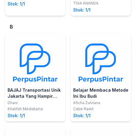
TIGA ANANDA
Stok: 1/1
Stok: 1/1
B
BAJAJ Transportasi Unik
Belajar Membaca Metode
Jakarta Yang Hampir
Ini Ibu Budi
Punah
Dhani
Aficha Zulviana
Khalifah Mediatama
Cabe Rawit
Stok: 1/1
Stok: 1/1