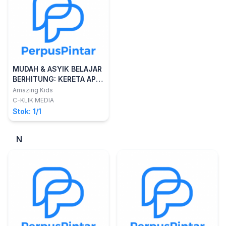
MUDAH & ASYIK BELAJAR
BERHITUNG: KERETA API
TUT..T
Amazing Kids
C-KLIK MEDIA
Stok: 1/1
N