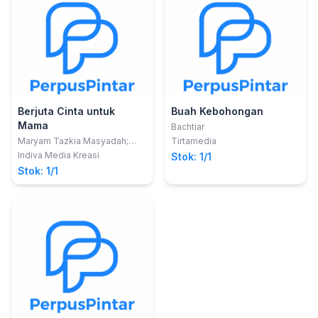
Berjuta Cinta untuk
Buah Kebohongan
Mama
Bachtiar
Maryam Tazkia Masyadah;
Tirtamedia
Kirana S; Najla Nurdiany Putri
Indiva Media Kreasi
Stok: 1/1
Stok: 1/1