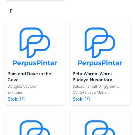
P
Pam and Dave in the
Peta Warna-Warni
Cave
Budaya Nusantara
Douglas Vautour
Salsadilla Ruth Anggraeni,
S.Pd.
E-Future
CV Kyta Jaya Mandiri
Stok: 1/1
Stok: 1/1