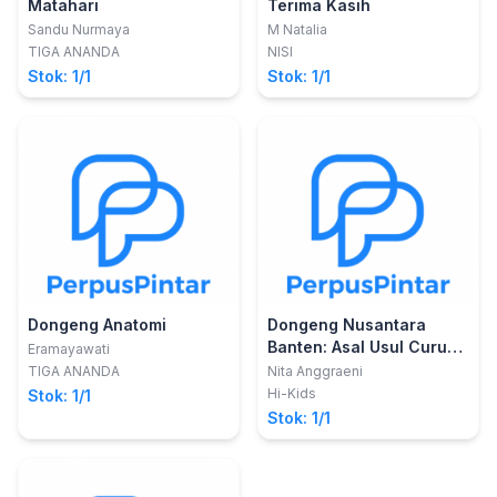
Matahari
Terima Kasih
Sandu Nurmaya
M Natalia
TIGA ANANDA
NISI
Stok: 1/1
Stok: 1/1
Dongeng Anatomi
Dongeng Nusantara
Banten: Asal Usul Curug
Eramayawati
Kanteh
TIGA ANANDA
Nita Anggraeni
Hi-Kids
Stok: 1/1
Stok: 1/1