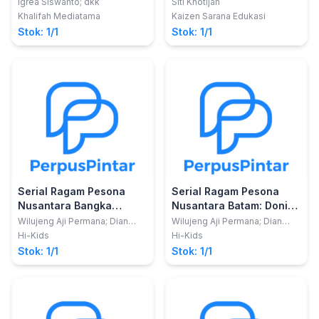
Terbatas
Igrea Siswanto; dkk
Siti Khotijah
Khalifah Mediatama
Kaizen Sarana Edukasi
Stok: 1/1
Stok: 1/1
Serial Ragam Pesona
Serial Ragam Pesona
Nusantara Bangka
Nusantara Batam: Doni
Belitung: Aku Suka Oleh-
dan Megawisata Ocarina
Wilujeng Aji Permana; Dian
Wilujeng Aji Permana; Dian
Mardianto
Mardianto
oleh dari Bangka Belitung
Batam
Hi-Kids
Hi-Kids
Stok: 1/1
Stok: 1/1