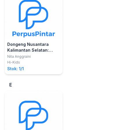
Dongeng Nusantara
Kalimantan Selatan:
Telaga Bidadari
Nita Anggraini
Hi-Kids
Stok: 1/1
E