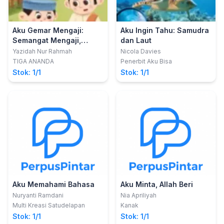
Aku Gemar Mengaji:
Aku Ingin Tahu: Samudra
Semangat Mengaji,
dan Laut
Azzam!
Yazidah Nur Rahmah
Nicola Davies
TIGA ANANDA
Penerbit Aku Bisa
Stok: 1/1
Stok: 1/1
Aku Memahami Bahasa
Aku Minta, Allah Beri
Nuryanti Ramdani
Nia Apriliyah
Multi Kreasi Satudelapan
Kanak
Stok: 1/1
Stok: 1/1