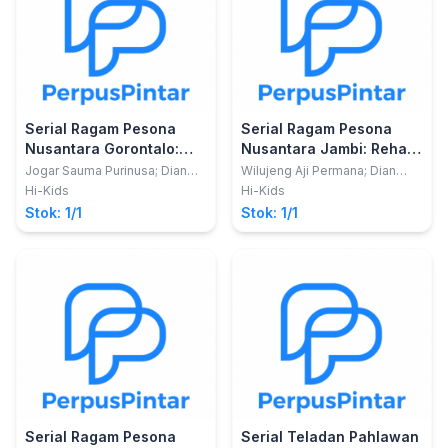
Serial Ragam Pesona
Serial Ragam Pesona
Nusantara Gorontalo:
Nusantara Jambi: Rehan
Pandi di Karnaval
dan Kisah Kota Beradat
Jogar Sauma Purinusa; Dian
Wilujeng Aji Permana; Dian
Mardianto
Mardianto
Gorontalo
Hi-Kids
Hi-Kids
Stok: 1/1
Stok: 1/1
Serial Ragam Pesona
Serial Teladan Pahlawan