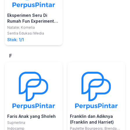
Eksperimen Seru Di
Rumah Fun Experiments
At Home
Natalie; Kornelia
Sentra Edukasi Media
Stok: 1/1
F
Faris Anak yang Sholeh
Franklin dan Adiknya
(Franklin and Harriet)
Suprierlina
Indocamp
Paulette Bourgeois; Brenda