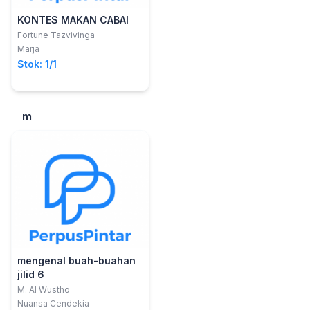
KONTES MAKAN CABAI
Fortune Tazvivinga
Marja
Stok: 1/1
m
mengenal buah-buahan
jilid 6
M. Al Wustho
Nuansa Cendekia